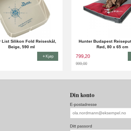
 List Silikon Fold Reiseskål,
Hunter Budapest Reiseput
Beige, 590 ml
Rød, 80 x 65 cm
799,20
Kjøp
999,00
Rabatt
Din konto
E-postadresse
Ditt passord