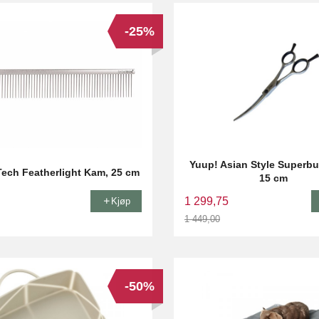
-25%
Yuup! Asian Style Superbu
ech Featherlight Kam, 25 cm
15 cm
1 299,75
Kjøp
1 449,00
Rabatt
-50%