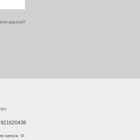
lemt passord?
rev
t 921620438
re service. Vi