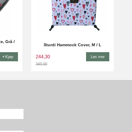
e, Grå /
Sturdi Hammock Cover, M / L
244,30
Kjøp
Les mer
349,00
Rabatt