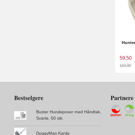
Hunter
59,50
119,00
Rabatt
Bestselgere
Partnere
Buster Hundeposer med Håndtak,
Svarte, 50 stk.
DoggyMan Karde