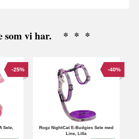
ne som vi har. * * *
-25%
-40%
A Sele,
Rogz NightCat E-Budgies Sele med
Line, Lilla