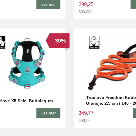
299,25
Les mer
399,00
Rabatt
-30%
Truelove Freedom Kobbe
elove X5 Sele, Bubblegum
Oransje, 2,5 cm / 140 - 
349,77
Les mer
449,00
Rabatt