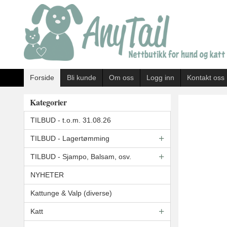
Gå
til
innholdet
Forside
Bli kunde
Om oss
Logg inn
Kontakt oss
Kategorier
TILBUD - t.o.m. 31.08.26
TILBUD - Lagertømming
TILBUD - Sjampo, Balsam, osv.
NYHETER
Kattunge & Valp (diverse)
Katt