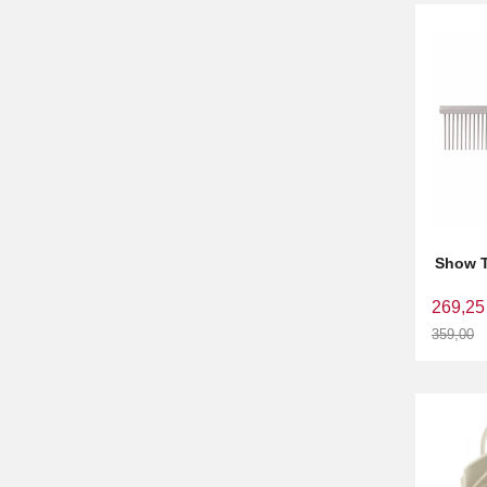
Show T
269,25
359,00
Rabatt