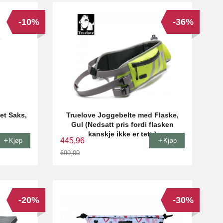
-10%
-36%
et Saks,
Truelove Joggebelte med Flaske,
Gul (Nedsatt pris fordi flasken
kanskje ikke er tett.)
445,96
Kjøp
Kjøp
699,00
Rabatt
-20%
-30%