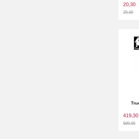
20,30
29,00
Rabatt
Tru
419,30
599,00
Rabatt