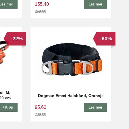
155,40
Les mer
Les mer
259,00
Rabatt
-22%
-60%
l, M,
Dogman Emmi Halsbånd, Oransje
200 cm
95,60
Kjøp
Les mer
239,00
Rabatt