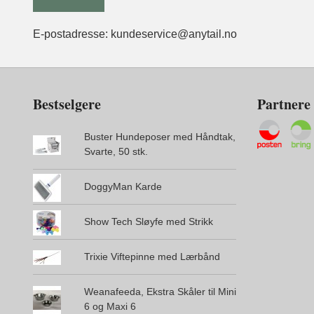
E-postadresse: kundeservice@anytail.no
Bestselgere
Partnere
Buster Hundeposer med Håndtak,
Svarte, 50 stk.
DoggyMan Karde
Show Tech Sløyfe med Strikk
Trixie Viftepinne med Lærbånd
Weanafeeda, Ekstra Skåler til Mini
6 og Maxi 6