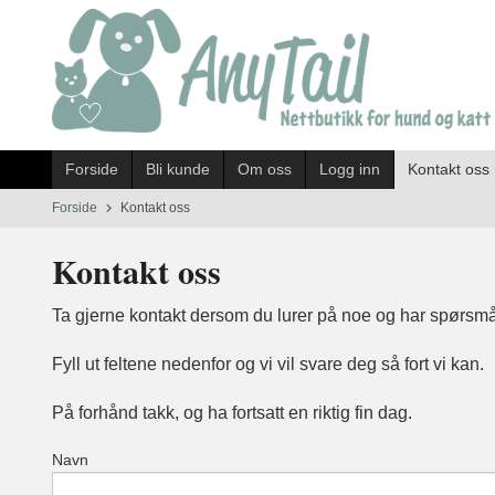
Gå
til
innholdet
Forside
Bli kunde
Om oss
Logg inn
Kontakt oss
Forside
Kontakt oss
Kontakt oss
Ta gjerne kontakt dersom du lurer på noe og har spørsm
Fyll ut feltene nedenfor og vi vil svare deg så fort vi kan.
På forhånd takk, og ha fortsatt en riktig fin dag.
Navn