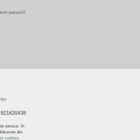
lemt passord?
rev
t 921620438
re service. Vi
dlekurven din.
for cookies.