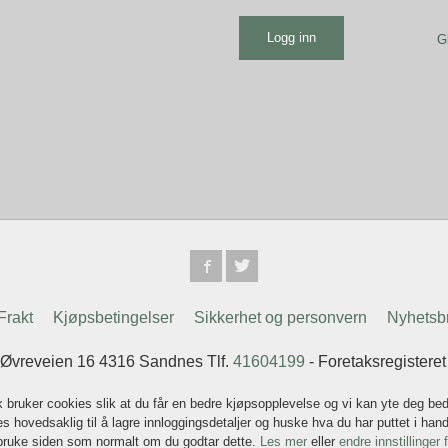
G
Frakt
Kjøpsbetingelser
Sikkerhet og personvern
Nyhetsb
 Øvreveien 16 4316 Sandnes Tlf.
41604199
- Foretaksregistere
k bruker cookies slik at du får en bedre kjøpsopplevelse og vi kan yte deg bed
s hovedsaklig til å lagre innloggingsdetaljer og huske hva du har puttet i han
 bruke siden som normalt om du godtar dette.
Les mer
eller
endre innstillinger 