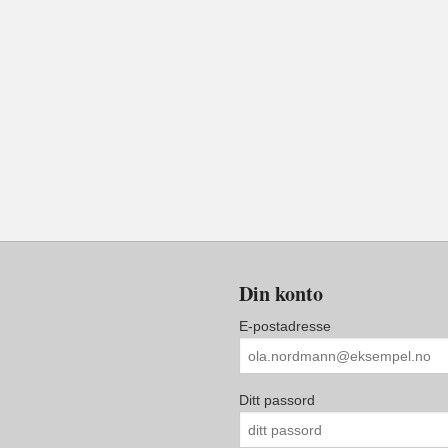
Din konto
E-postadresse
Ditt passord