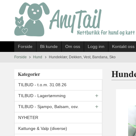
Gå
til
innholdet
Forside
Bli kunde
Om oss
Logg inn
Kontakt oss
Forside
Hund
Hundeklær, Dekken, Vest, Bandana, Sko
Hunde
Kategorier
TILBUD - t.o.m. 31.08.26
TILBUD - Lagertømming
TILBUD - Sjampo, Balsam, osv.
NYHETER
Kattunge & Valp (diverse)