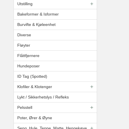
Utstilling
Bakeformer & Isformer
Burvifte & Kjøleenhet
Diverse
Fløyter
Flåttfjernere
Hundeposer
ID Tag (Spotted)
Klofiler & Klotenger
Lykt / Sikkerhetslys / Refleks
Pelsstell
Poter, Ører & Øyne
Seng, Hule, Teppe, Matte, Hengekøye