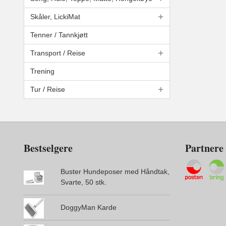
Skåler, LickiMat
Tenner / Tannkjøtt
Transport / Reise
Trening
Tur / Reise
Bestselgere
Partnere
Buster Hundeposer med Håndtak,
Svarte, 50 stk.
DoggyMan Karde