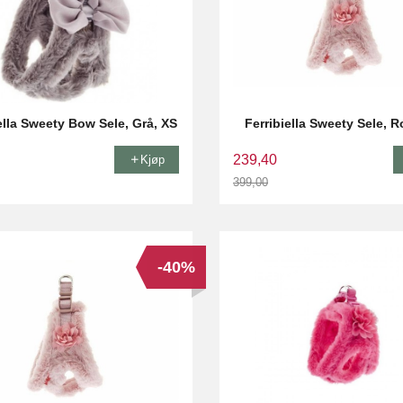
ella Sweety Bow Sele, Grå, XS
Ferribiella Sweety Sele, 
239,40
Kjøp
399,00
Rabatt
-40%