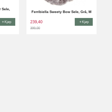
 Sele,
Ferribiella Sweety Bow Sele, Grå, M
239,40
Kjøp
Kjøp
399,00
Rabatt