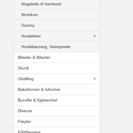
Magebelte til hannhund
Munnkurv
Dummy
Hundeleker
Hundebasseng, Vannspreder
Bilseler & Bilseter
Sturdi
Utstilling
Bakeformer & Isformer
Burvifte & Kjøleenhet
Diverse
Fløyter
Flåttfjernere