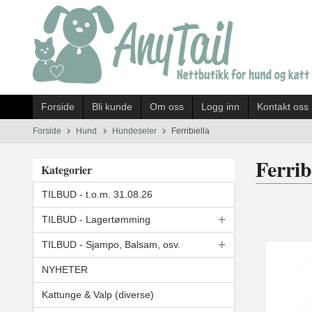
Gå
til
innholdet
Forside
Bli kunde
Om oss
Logg inn
Kontakt oss
Forside
Hund
Hundeseler
Ferribiella
Ferrib
Kategorier
TILBUD - t.o.m. 31.08.26
TILBUD - Lagertømming
TILBUD - Sjampo, Balsam, osv.
NYHETER
Kattunge & Valp (diverse)