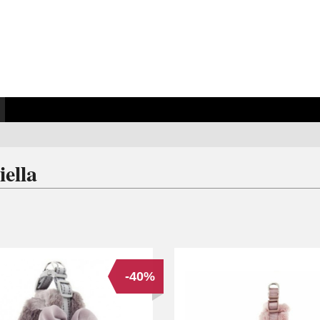
iella
-40%