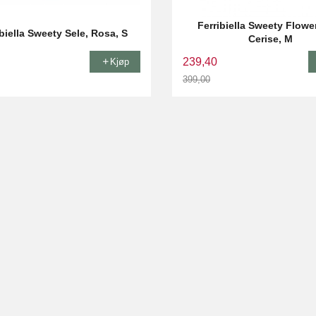
Ferribiella Sweety Flower
ibiella Sweety Sele, Rosa, S
Cerise, M
239,40
Kjøp
399,00
Rabatt