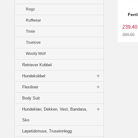
Rogz
Ferr
Ruffwear
239,40
Trixie
399,00
Rabatt
Truelove
Woolly Wolf
Retriever Kobbel
Hundekobbel
Flexiliner
Body Suit
Hundeklær, Dekken, Vest, Bandana,
Sko
Løpetidstruse, Truseinnlegg