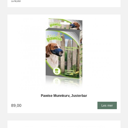
179,00
Rabatt
Pawise Munnkurv, Justerbar
89,00
Les mer