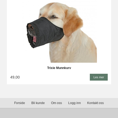
Trixie Munnkurv
49,00
Les mer
Forside
Bli kunde
Om oss
Logg inn
Kontakt oss