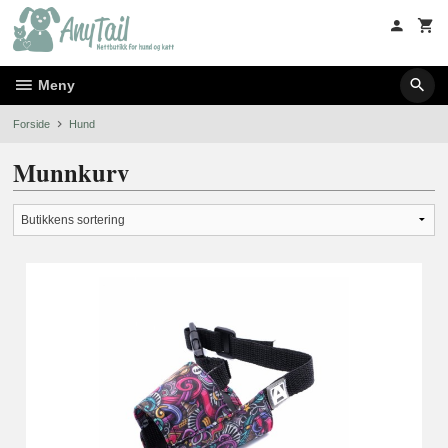
Gå
til
innholdet
Meny
Forside
Hund
Munnkurv