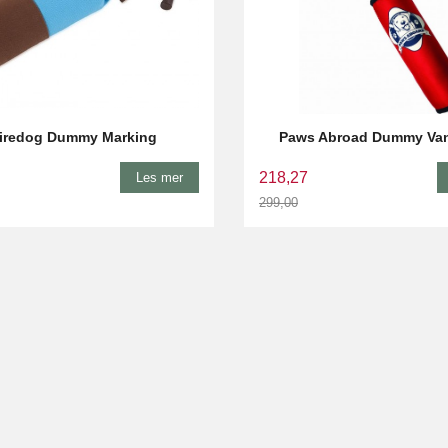
iredog Dummy Marking
Paws Abroad Dummy Va
218,27
Les mer
299,00
Rabatt