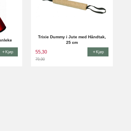
Trixie Dummy i Jute med Håndtak,
nnleke
25 cm
55,30
Kjøp
Kjøp
79,00
Rabatt