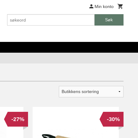
Min konto
Søk
-27%
-30%