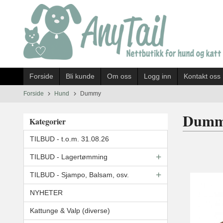
Gå
til
innholdet
Forside
Bli kunde
Om oss
Logg inn
Kontakt oss
Forside
Hund
Dummy
Dum
Kategorier
TILBUD - t.o.m. 31.08.26
TILBUD - Lagertømming
TILBUD - Sjampo, Balsam, osv.
NYHETER
Kattunge & Valp (diverse)