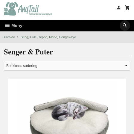
Gå
til
innholdet
Meny
Forside
Seng, Hule, Teppe, Matte, Hengekøye
Senger & Puter