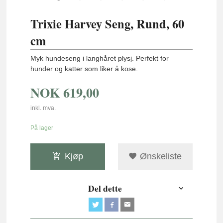
Trixie Harvey Seng, Rund, 60
cm
Myk hundeseng i langhåret plysj. Perfekt for
hunder og katter som liker å kose.
NOK
619,00
inkl. mva.
På lager
Kjøp
Ønskeliste
Del dette