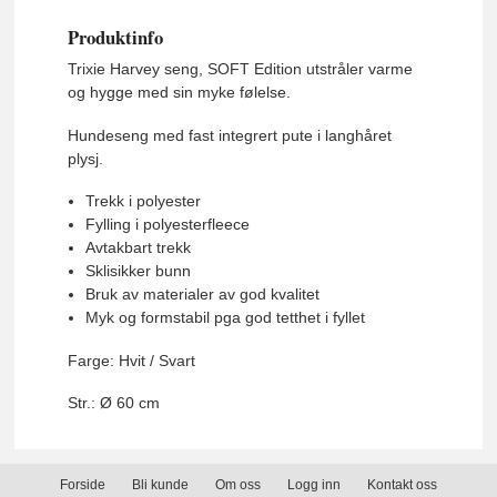
Produktinfo
Trixie Harvey seng, SOFT Edition utstråler varme
og hygge med sin myke følelse.
Hundeseng med fast integrert pute i langhåret
plysj.
Trekk i polyester
Fylling i polyesterfleece
Avtakbart trekk
Sklisikker bunn
Bruk av materialer av god kvalitet
Myk og formstabil pga god tetthet i fyllet
Farge: Hvit / Svart
Str.: Ø 60 cm
Forside
Bli kunde
Om oss
Logg inn
Kontakt oss