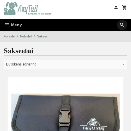
Gå
til
innholdet
Meny
Forside
Pelsstell
Sakser
Sakseetui