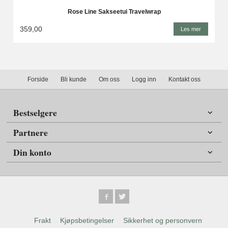
Rose Line Sakseetui Travelwrap
359,00
Les mer
Forside
Bli kunde
Om oss
Logg inn
Kontakt oss
Bestselgere
Partnere
Din konto
Frakt
Kjøpsbetingelser
Sikkerhet og personvern