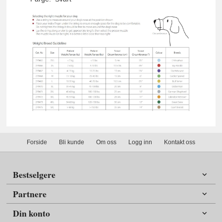
Forside
Bli kunde
Om oss
Logg inn
Kontakt oss
Bestselgere
Partnere
Din konto