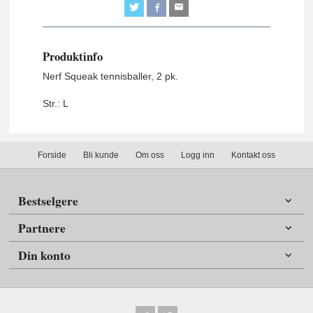
Produktinfo
Nerf Squeak tennisballer, 2 pk.
Str.: L
Forside
Bli kunde
Om oss
Logg inn
Kontakt oss
Bestselgere
Partnere
Din konto