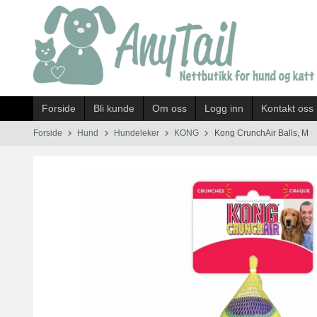
Gå
til
innholdet
Forside
Bli kunde
Om oss
Logg inn
Kontakt oss
Forside
Hund
Hundeleker
KONG
Kong CrunchAir Balls, M