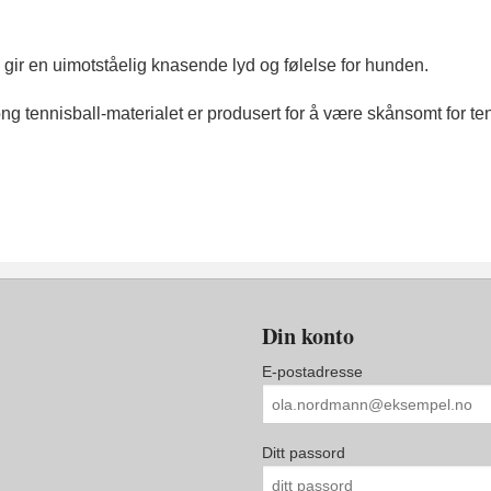
 gir en uimotståelig knasende lyd og følelse for hunden.
 Kong tennisball-materialet er produsert for å være skånsomt for 
Din konto
E-postadresse
Ditt passord