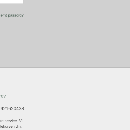
lemt passord?
rev
t 921620438
re service. Vi
dlekurven din.