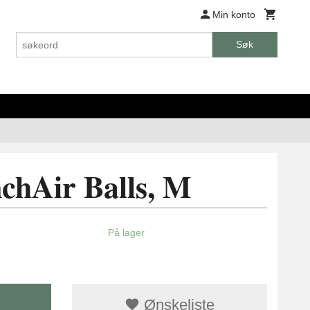
Min konto
Søk
chAir Balls, M
På lager
Ønskeliste