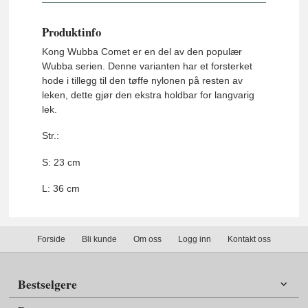
Produktinfo
Kong Wubba Comet er en del av den populær
Wubba serien. Denne varianten har et forsterket
hode i tillegg til den tøffe nylonen på resten av
leken, dette gjør den ekstra holdbar for langvarig
lek.
Str.:
S: 23 cm
L: 36 cm
Forside
Bli kunde
Om oss
Logg inn
Kontakt oss
Bestselgere