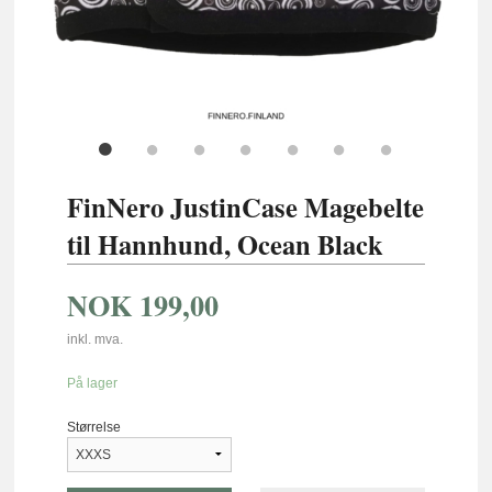
FinNero JustinCase Magebelte
til Hannhund, Ocean Black
NOK
199,00
inkl. mva.
På lager
Størrelse