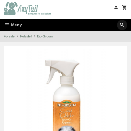
Gå
til
innholdet
Meny
Forside
Pelsstell
Bio-Groom