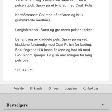
pelsen godt. Spray på et tynt lag med Coat Polish.
Korthårsraser: Gni med håndflaten og bruk
gummikarde medhårs.
Langhårsraser: Børst og gre mens pelsen tørker.
Behandling av kladdete pels: Spray på og vet
kladdene fullstendig med Coat Polish før bading.
Bruk fingrene til å løsne flokene og bad så med
Bio-Groom sjampo. Følg så anvisningen for lang
pels over.
Str.: 473 ml
Forside
Bli kunde
Om oss
Logg inn
Kontakt oss
Bestselgere