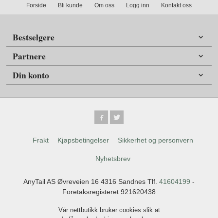
Forside
Bli kunde
Om oss
Logg inn
Kontakt oss
Bestselgere
Partnere
Din konto
Frakt
Kjøpsbetingelser
Sikkerhet og personvern
Nyhetsbrev
AnyTail AS Øvreveien 16 4316 Sandnes Tlf.
41604199
-
Foretaksregisteret 921620438
Vår nettbutikk bruker cookies slik at