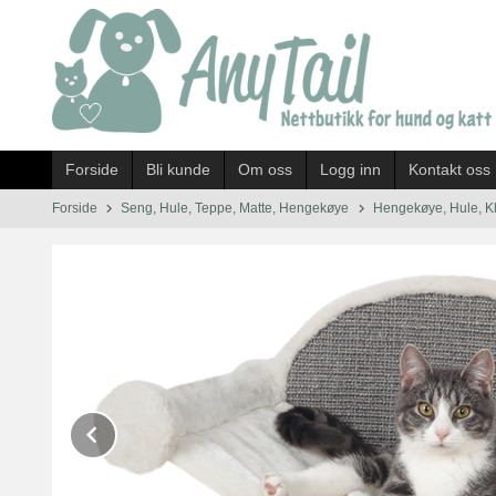
Gå
til
innholdet
Forside
Bli kunde
Om oss
Logg inn
Kontakt oss
Forside
Seng, Hule, Teppe, Matte, Hengekøye
Hengekøye, Hule, Kl
Prev