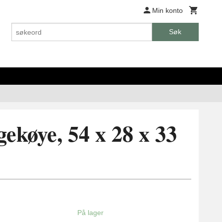
Min konto
Søk
ekøye, 54 x 28 x 33
På lager