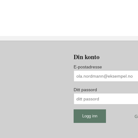
Din konto
E-postadresse
Ditt passord
G