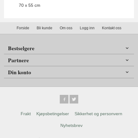
70 x 55 cm
Forside
Bli kunde
Om oss
Logg inn
Kontakt oss
Bestselgere
Partnere
Din konto
Frakt
Kjøpsbetingelser
Sikkerhet og personvern
Nyhetsbrev