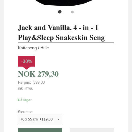
Jack and Vanilla, 4 - in - 1
Play&Sleep Snakeskin Seng
Katteseng / Hule
-30%
NOK
279,30
Førpris:
399,00
Rabatt
inkl. mva.
På lager
Størrelse