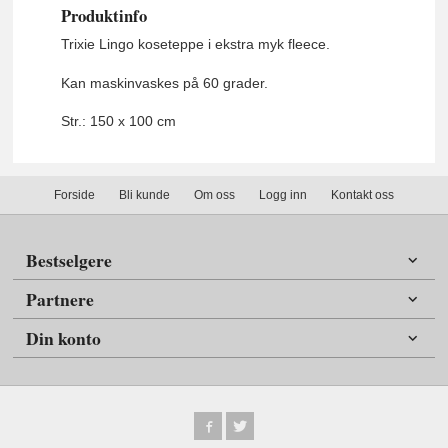
Produktinfo
Trixie Lingo koseteppe i ekstra myk fleece.
Kan maskinvaskes på 60 grader.
Str.: 150 x 100 cm
Forside
Bli kunde
Om oss
Logg inn
Kontakt oss
Bestselgere
Partnere
Din konto