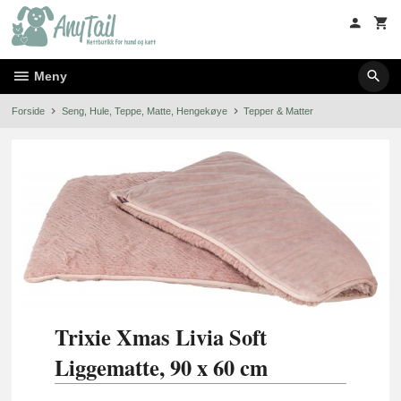
Gå
til
innholdet
Meny
Forside
Seng, Hule, Teppe, Matte, Hengekøye
Tepper & Matter
Trixie Xmas Livia Soft
Liggematte, 90 x 60 cm