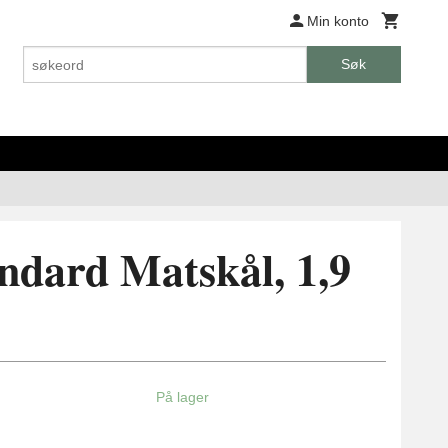
Min konto
Søk
ndard Matskål, 1,9
På lager