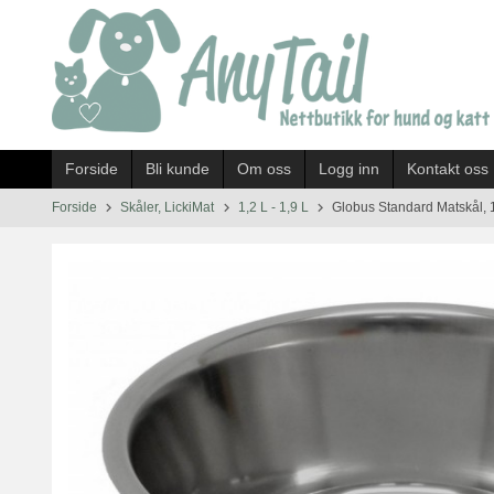
Gå
til
innholdet
Forside
Bli kunde
Om oss
Logg inn
Kontakt oss
Forside
Skåler, LickiMat
1,2 L - 1,9 L
Globus Standard Matskål, 