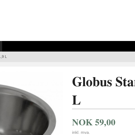
1,9 L
Globus Sta
L
NOK
59,00
inkl. mva.