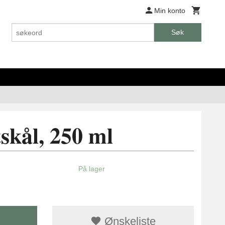
Min konto
Søk
kål, 250 ml
På lager
Ønskeliste