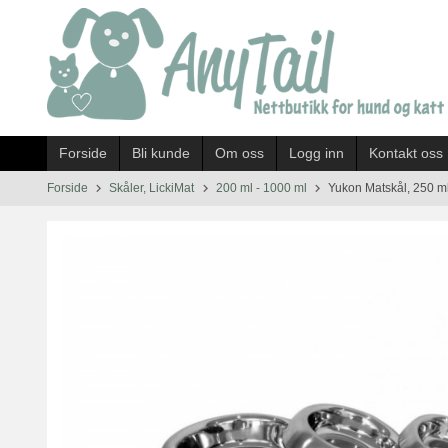
Gå
til
innholdet
Forside
Bli kunde
Om oss
Logg inn
Kontakt oss
Forside
Skåler, LickiMat
200 ml - 1000 ml
Yukon Matskål, 250 m