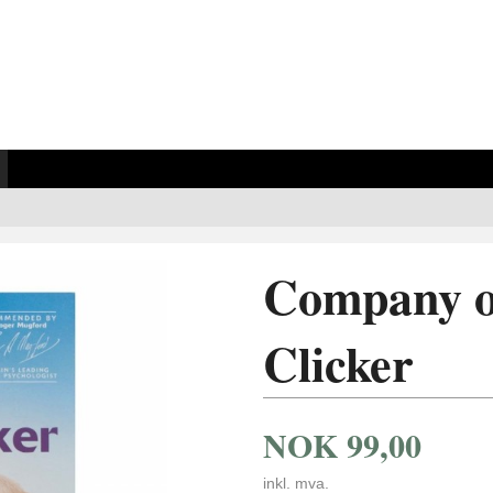
Company o
Clicker
NOK
99,00
inkl. mva.