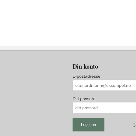
Din konto
E-postadresse
Ditt passord
G