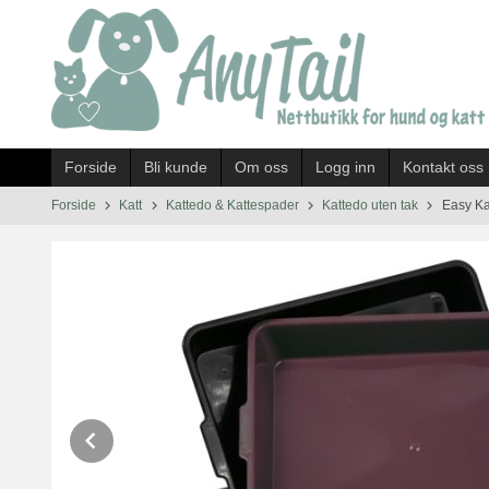
Gå
til
innholdet
Forside
Bli kunde
Om oss
Logg inn
Kontakt oss
Forside
Katt
Kattedo & Kattespader
Kattedo uten tak
Easy Kat
Prev