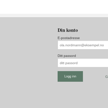
Din konto
E-postadresse
Ditt passord
G