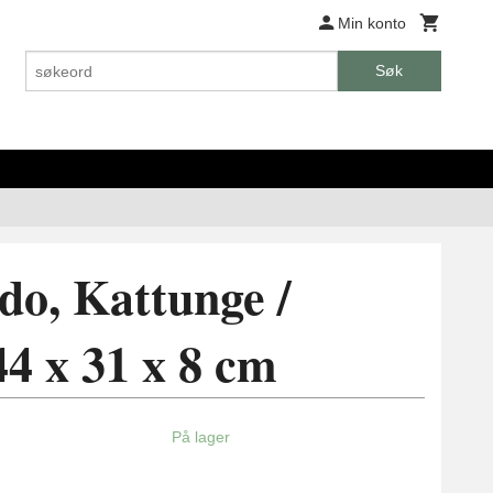
Min konto
Søk
do, Kattunge /
 44 x 31 x 8 cm
På lager