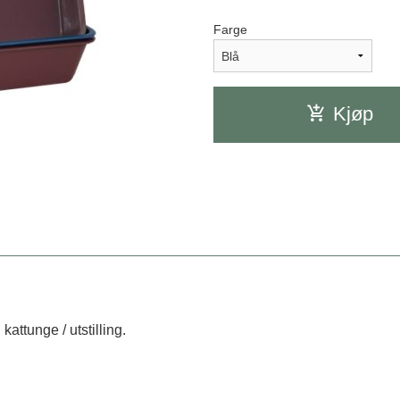
Farge
Kjøp
attunge / utstilling.