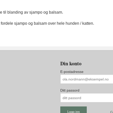
e til blanding av sjampo og balsam.
å fordele sjampo og balsam over hele hunden / katten.
Din konto
E-postadresse
Ditt passord
G