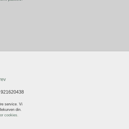
rev
t 921620438
re service. Vi
dlekurven din.
for cookies.