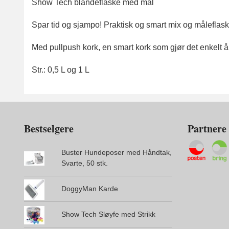
Show Tech blandeflaske med mål
Spar tid og sjampo! Praktisk og smart mix og måleflask
Med pullpush kork, en smart kork som gjør det enkelt 
Str.: 0,5 L og 1 L
Bestselgere
Partnere
Buster Hundeposer med Håndtak,
Svarte, 50 stk.
DoggyMan Karde
Show Tech Sløyfe med Strikk