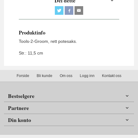
Del dette
Produktinfo
Tools-2-Groom, rett potesaks.
Str.: 11,5 cm
Forside
Bli kunde
Om oss
Logg inn
Kontakt oss
Bestselgere
Partnere
Din konto