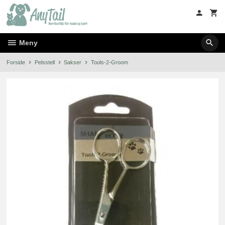
Gå
til
innholdet
Meny
Forside
Pelsstell
Sakser
Tools-2-Groom