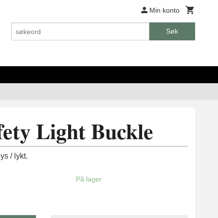
Min konto
Søk
fety Light Buckle
s / lykt.
På lager