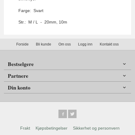
Farge: Svart
Str.: M / L - 20mm, 10m
Forside
Bli kunde
Om oss
Logg inn
Kontakt oss
Bestselgere
Partnere
Din konto
Frakt
Kjøpsbetingelser
Sikkerhet og personvern