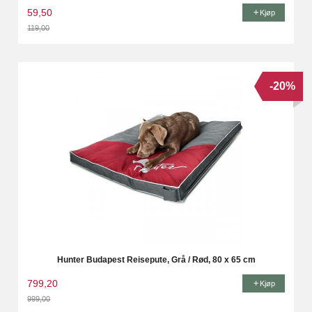
59,50
Kjøp
119,00
Rabatt
-20%
Hunter Budapest Reisepute, Grå / Rød, 80 x 65 cm
799,20
Kjøp
999,00
Rabatt