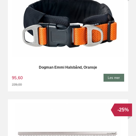
Dogman Emmi Halsbånd, Oransje
95,60
Les mer
239,00
Rabatt
-25%