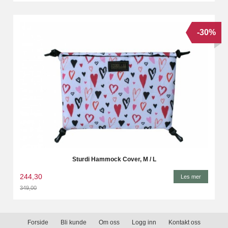
-30%
Sturdi Hammock Cover, M / L
244,30
Les mer
349,00
Rabatt
Forside
Bli kunde
Om oss
Logg inn
Kontakt oss