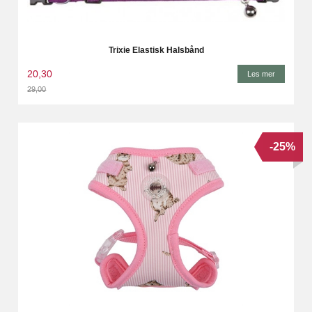
Trixie Elastisk Halsbånd
20,30
Les mer
29,00
Rabatt
-25%