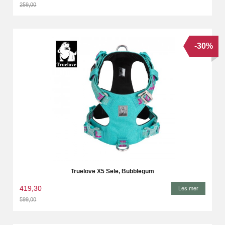
259,00
Rabatt
-30%
Truelove X5 Sele, Bubblegum
419,30
Les mer
599,00
Rabatt