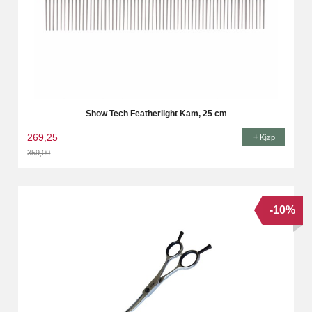
Show Tech Featherlight Kam, 25 cm
269,25
Kjøp
359,00
Rabatt
-10%