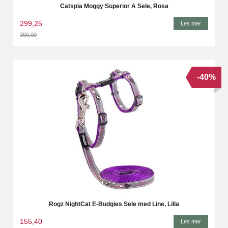
Catspia Moggy Superior A Sele, Rosa
299,25
Les mer
399,00
Rabatt
-40%
Rogz NightCat E-Budgies Sele med Line, Lilla
155,40
Les mer