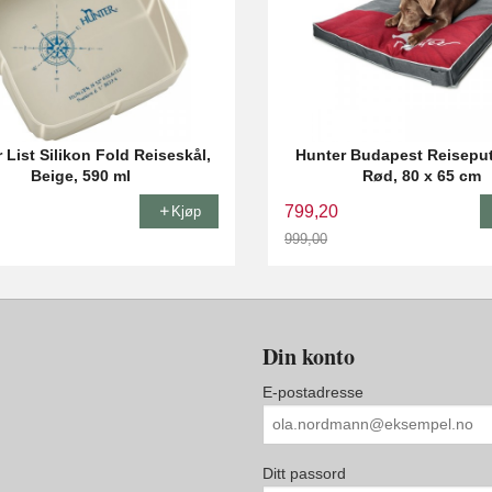
 List Silikon Fold Reiseskål,
Hunter Budapest Reiseput
Beige, 590 ml
Rød, 80 x 65 cm
799,20
Kjøp
999,00
Rabatt
Din konto
E-postadresse
Ditt passord