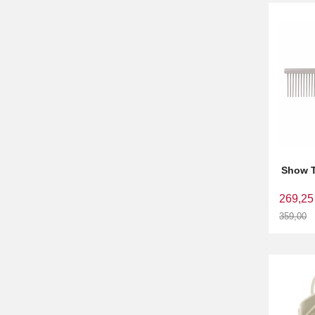
Show T
269,25
359,00
Rabatt