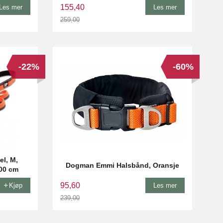
155,40
Les mer
Les mer
259,00
Rabatt
-22%
-60%
l, M,
Dogman Emmi Halsbånd, Oransje
200 cm
95,60
Kjøp
Les mer
239,00
Rabatt