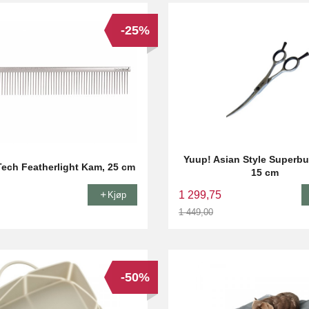
-25%
Yuup! Asian Style Superbu
ech Featherlight Kam, 25 cm
15 cm
1 299,75
Kjøp
1 449,00
Rabatt
-50%