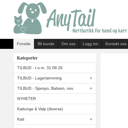
Gå
til
innholdet
Forside
Bli kunde
Om oss
Logg inn
Kontakt oss
Kategorier
TILBUD - t.o.m. 31.08.26
TILBUD - Lagertømming
TILBUD - Sjampo, Balsam, osv.
NYHETER
Kattunge & Valp (diverse)
Katt