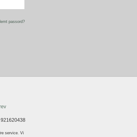
lemt passord?
rev
t 921620438
re service. Vi