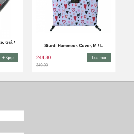
e, Grå /
Sturdi Hammock Cover, M / L
244,30
Kjøp
Les mer
349,00
Rabatt