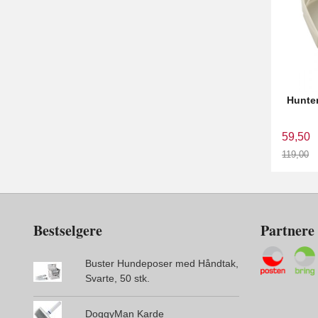
Hunter
59,50
119,00
Rabatt
Bestselgere
Partnere
Buster Hundeposer med Håndtak,
Svarte, 50 stk.
DoggyMan Karde