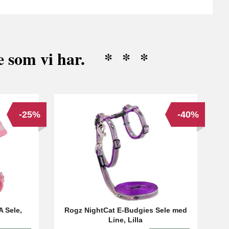
ne som vi har. * * *
-25%
-40%
A Sele,
Rogz NightCat E-Budgies Sele med
Line, Lilla