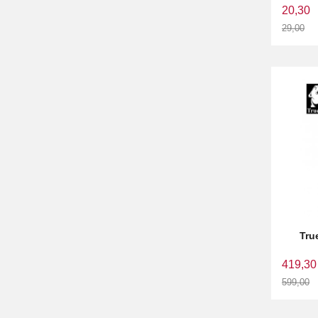
20,30
29,00
Rabatt
Tru
419,30
599,00
Rabatt