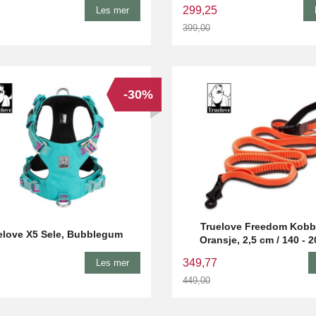
299,25
Les mer
399,00
Rabatt
-30%
Truelove Freedom Kobbe
elove X5 Sele, Bubblegum
Oransje, 2,5 cm / 140 - 
349,77
Les mer
449,00
Rabatt