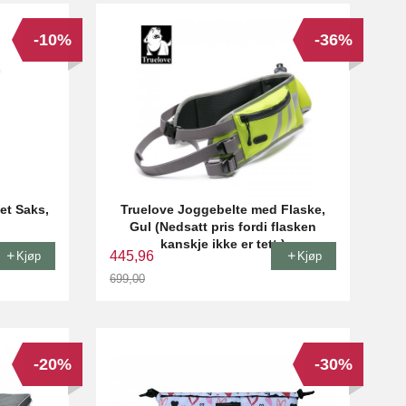
-10%
-36%
et Saks,
Truelove Joggebelte med Flaske,
Gul (Nedsatt pris fordi flasken
kanskje ikke er tett.)
445,96
Kjøp
Kjøp
699,00
Rabatt
-20%
-30%